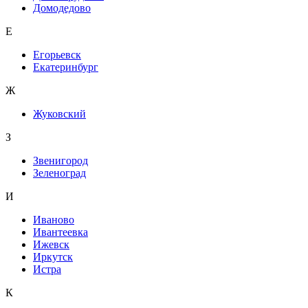
Домодедово
Е
Егорьевск
Екатеринбург
Ж
Жуковский
З
Звенигород
Зеленоград
И
Иваново
Ивантеевка
Ижевск
Иркутск
Истра
К