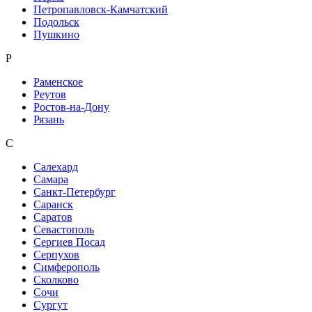
Петропавловск-Камчатский
Подольск
Пушкино
Р
Раменское
Реутов
Ростов-на-Дону
Рязань
С
Салехард
Самара
Санкт-Петербург
Саранск
Саратов
Севастополь
Сергиев Посад
Серпухов
Симферополь
Сколково
Сочи
Сургут