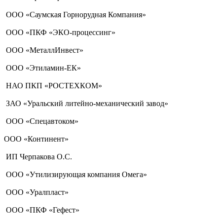
ООО «Саумская Горнорудная Компания»
ООО «ПКФ «ЭКО-процессинг»
ООО «МеталлИнвест»
ООО «Этиламин-ЕК»
НАО ПКП «РОСТЕХКОМ»
ЗАО «Уральский литейно-механический завод»
ООО «Спецавтоком»
ООО «Континент»
ИП Черпакова О.С.
ООО «Утилизирующая компания Омега»
ООО «Уралпласт»
ООО «ПКФ «Гефест»