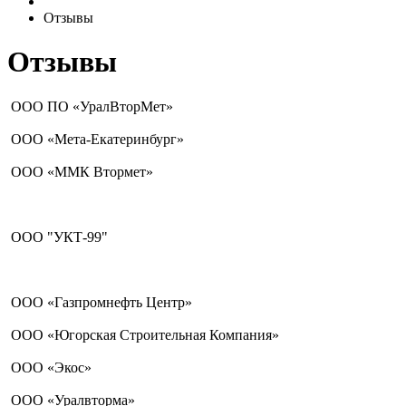
Отзывы
Отзывы
ООО ПО «УралВторМет»
ООО «Мета-Екатеринбург»
ООО «ММК Втормет»
ООО "УКТ-99"
ООО «Газпромнефть Центр»
ООО «Югорская Строительная Компания»
ООО «Экос»
ООО «Уралвторма»