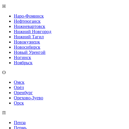
Н
Наро-Фоминск
Нефтеюганск
Нижневартовск
Нижний Новгород
Нижний Тагил
Новокузнецк
Новосибирск
Новый Уренгой
Ногинск
Ноябрьск
О
Омск
Орёл
Оренбург
Орехово-Зуево
Орск
П
Пенза
Пермь