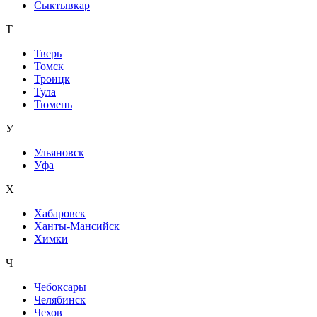
Сыктывкар
Т
Тверь
Томск
Троицк
Тула
Тюмень
У
Ульяновск
Уфа
Х
Хабаровск
Ханты-Мансийск
Химки
Ч
Чебоксары
Челябинск
Чехов