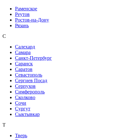
Раменское
Реутов
Ростов-на-Дону
Рязань
С
Салехард
Самара
Санкт-Петербург
Саранск
Саратов
Севастополь
Сергиев Посад
Серпухов
Симферополь
Сколково
Сочи
Сургут
Сыктывкар
Т
Тверь