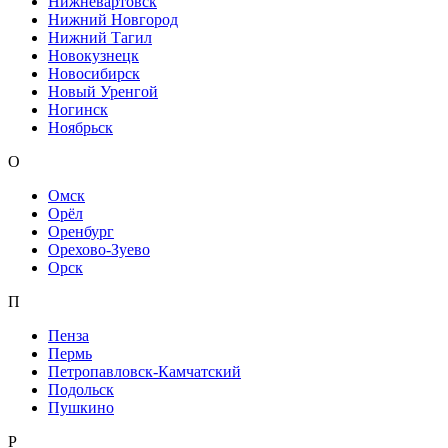
Нижневартовск
Нижний Новгород
Нижний Тагил
Новокузнецк
Новосибирск
Новый Уренгой
Ногинск
Ноябрьск
О
Омск
Орёл
Оренбург
Орехово-Зуево
Орск
П
Пенза
Пермь
Петропавловск-Камчатский
Подольск
Пушкино
Р